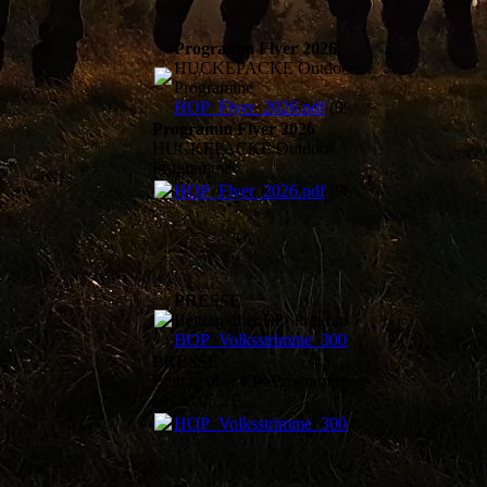
Programm Flyer 2026
HUCKEPACKE Outdoor
Programme
HOP_Flyer_2026.pdf
(992.09KB)
Programm Flyer 2026
HUCKEPACKE Outdoor
Programme
HOP_Flyer_2026.pdf
(992.09KB)
PRESSE
Beitrag über EP- Programm am 28.06.21
HOP_Volksstrimme_300621.pdf
(1020.34K
PRESSE
Beitrag über EP- Programm
am 28.06.21
HOP_Volksstrimme_300621.pdf
(1020.34K