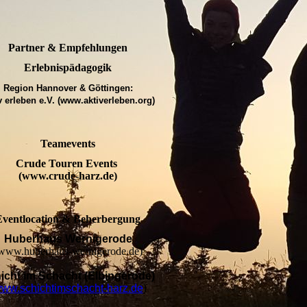
Partner & Empfehlungen
Erlebnispädagogik
Region Hannover & Göttingen:
v erleben e.V. (www.aktiverleben.org)
Teamevents
Crude Touren Events
(www.crude-harz.de)
Eventlocation & Beherbergung
Huberhaus Wernigerode
www.huberhaus-wernigerode.de)
icht im Schacht (Elbingerode)
ww.schichtimschacht-harz.de
)