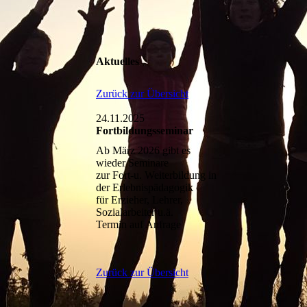
Aktuelles
Zurück zur Übersicht
24.11.2025
Fortbildungsseminar
Ab März 2026 gibt es
wieder Seminare
zur Fort-u. Weiterbildung in
der Erlebnispädagogik
für Erzieher, Lehrer,
Sozialarbeiter u.ä.
Termin auf Anfrage
Zurück zur Übersicht