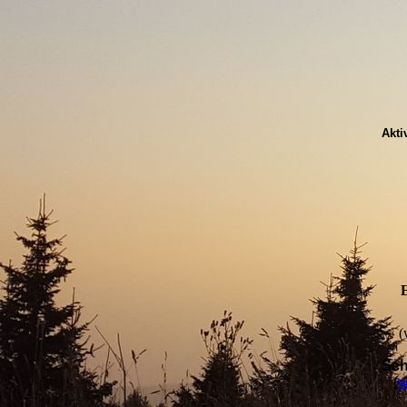
Akti
(
Sch
(
w