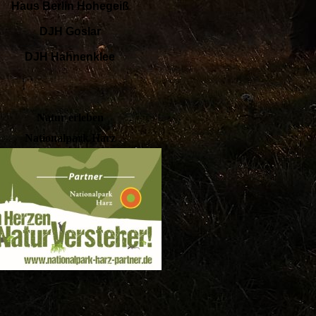
Haus Berlin Hohegeiß
DJH Goslar
DJH Hahnenklee
Natur erleben
Nationalpark Harz