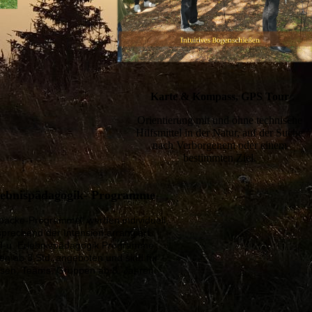
Karte & Kompass, GPS Tour
Orientierung mit und ohne technische
Hilfsmittel in der Natur, auf der Suche
nach Verborgenem oder einem
bestimmten Ziel.
lebnispädagogik- Programme
packe-Programme" werden individuell,
sprechend der Intension arrangiert.
d-u. Erlebnispädagogik Programme
en ab 3 Std. angeboten und sind für
ssen, Teams, Gruppen ab 8. Jahren.