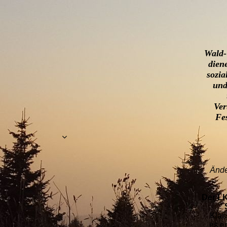
Wald-
dien
sozia
und
Ver
Fe
Ände
Der LK
Klas
es e