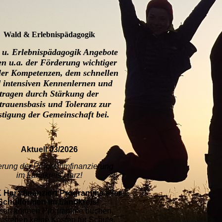
Wald & Erlebnispädagogik
 u. Erlebnispädagogik Angebote
en u.a. der Förderung wichtiger
ler Kompetenzen, dem schnellen
 intensiven Kennenlernen und
tragen durch Stärkung der
trauensbasis und Toleranz zur
stigung der Gemeinschaft bei.
Aktuell 03/2026
rung der Programmfinanzierung
im Landkreis Harz!
 Harz finanziert Programme aller
Schulformen im Landkreis!
sen können Programme buchen,
ntstehen keine Kosten für Schule,