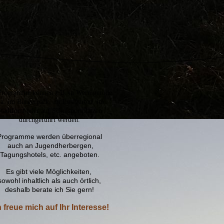
Programme können z.B. in Wernigerode
.a.
im Bürgerpark, im Lustgarten, im
tadtforst
oder
auf Schulsportplätzen
durchgeführt werden.
Programme werden überregional
auch an Jugendherbergen,
Tagungshotels, etc. angeboten.
Es gibt viele Möglichkeiten,
sowohl inhaltlich als auch örtlich,
deshalb berate ich Sie gern!
h freue mich auf Ihr Interesse!