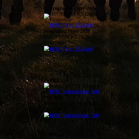
Programm Flyer 2026
HUCKEPACKE Outdoor
Programme
HOP_Flyer_2026.pdf
(992.09KB)
Programm Flyer 2026
HUCKEPACKE Outdoor
Programme
HOP_Flyer_2026.pdf
(992.09KB)
PRESSE
Beitrag über EP- Programm am 28.06.21
HOP_Volksstrimme_300621.pdf
(1020.34K
PRESSE
Beitrag über EP- Programm
am 28.06.21
HOP_Volksstrimme_300621.pdf
(1020.34K
Presse