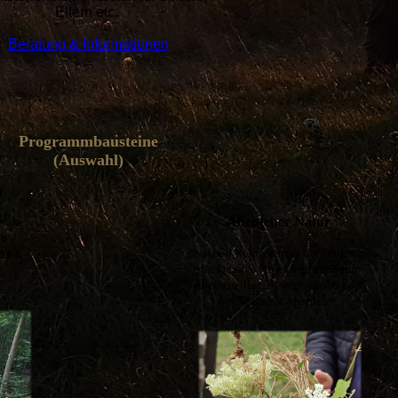
Eltern etc.
Beratung & Informationen
Programmbausteine
(Auswahl)
n
,
Abenteuer Natur
ur
hmer
Ideen und Kompetenzen der Teilnehmer
.
für kreative Projekte in der Natur.
Abenteuerlust,
Bewegung und Spaß
bei Teamgeländespielen.