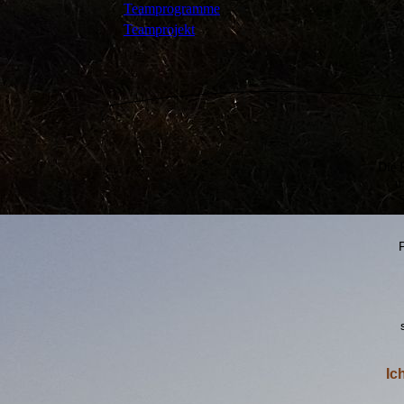
Teamprogramme
Teamprojekt
Die 
u
S
Ic