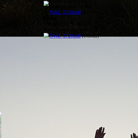
Vorstellung in Neue
Wernigeröder Zeitung
NWZ_0720.pdf
(1.6MB)
Presse
Vorstellung in Neue
Wernigeröder Zeitung
NWZ_0720.pdf
(1.6MB)