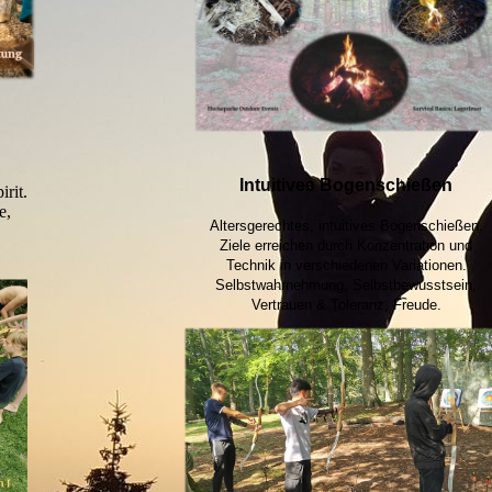
Intuitives Bogenschießen
rit.
ge,
Altersgerechtes, intuitives Bogenschießen,
Ziele erreichen durch Konzentration und
Technik in verschiedenen Variationen.
Selbstwahrnehmung, Selbstbewusstsein,
Vertrauen & Toleranz, Freude.