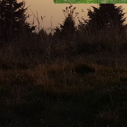
Er
"Hucke
ent
Wal
werd
Kla