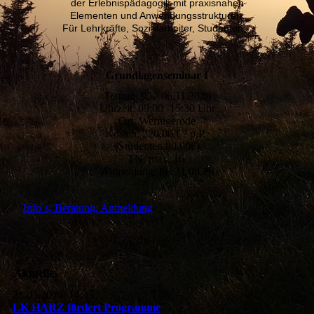
der Erlebnispädagogik mit praxisnahen
Elementen und Anwendungsstrukturen.
Für Lehrkräfte, Sozialarbeiter, Studenten,..
Grundlagenseminar I
Termin: 05.- 06.11.2026
Uhrzeit: 09:00 -15:30 Uhr
Ort: Wernigerode
Kosten: 220,00 € / p.P.
(Studenten 80,00€)
TN: max. 16
Anmeldung: bis 31.08.26
Info´s, Beratung, Anmeldung
Aktuelles
28.03.2026, 14:35
LK HARZ fördert Programme