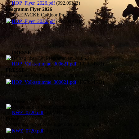
HOP_Flyer_2026.pdf
(992.09KB)
Programm Flyer 2026
HUCKEPACKE Outdoor Programme
HOP_Flyer_2026.pdf
(992.09KB)
PRESSE
Beitrag über EP- Programm am 28.06.21
HOP_Volksstrimme_300621.pdf
(1020.34KB)
PRESSE
Beitrag über EP- Programm am 28.06.21
HOP_Volksstrimme_300621.pdf
(1020.34KB)
Presse
Vorstellung in Neue Wernigeröder Zeitung
NWZ_0720.pdf
(1.6MB)
Presse
Vorstellung in Neue Wernigeröder Zeitung
NWZ_0720.pdf
(1.6MB)