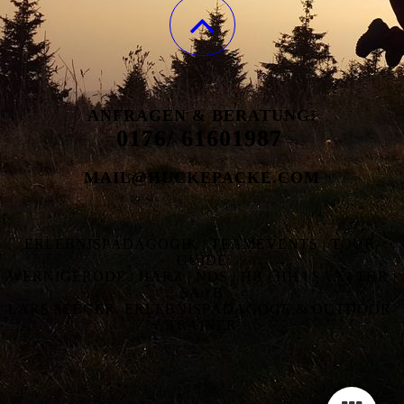
ANFRAGEN & BERATUNG:
0176/ 61601987
MAIL@HUCKEPACKE.COM
ERLEBNISPÄDAGOGIK | TEAMEVENTS | TOUR-
GUIDE
WERNIGERODE | HARZ | NDS | HB | HH | SAA | THR |
SA | B
LARS SEEGER, ERLEBNISPÄDAGOGE & OUTDOOR-
TRAINER