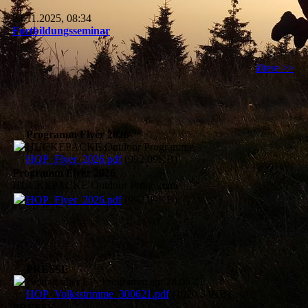
24.11.2025, 08:34
Fortbildungsseminar
ältere >>
Programm Flyer 2026
HUCKEPACKE Outdoor Programme
HOP_Flyer_2026.pdf
(992.09KB)
Programm Flyer 2026
HUCKEPACKE Outdoor Programme
HOP_Flyer_2026.pdf
(992.09KB)
PRESSE
Beitrag über EP- Programm am 28.06.21
HOP_Volksstrimme_300621.pdf
(1020.34KB)
PRESSE