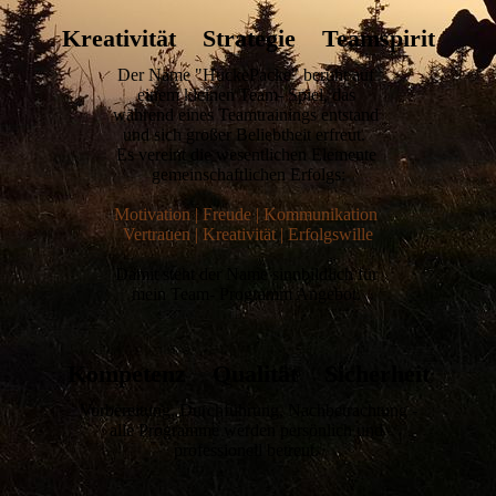
Kreativität Strategie Teamspirit
Der Name "HuckePacke" beruht auf
einem kleinen Team- Spiel, das
während eines Teamtrainings entstand
und sich großer Beliebtheit erfreut.
Es vereint die wesentlichen Elemente
gemeinschaftlichen Erfolgs:
Motivation | Freude | Kommunikation
Vertrauen | Kreativität | Erfolgswille
Damit steht der Name sinnbildlich für
mein Team- Programm Angebot.
Kompetenz Qualität Sicherheit
Vorbereitung, Durchführung, Nachbetrachtung -
alle Programme werden persönlich und
professionell betreut.